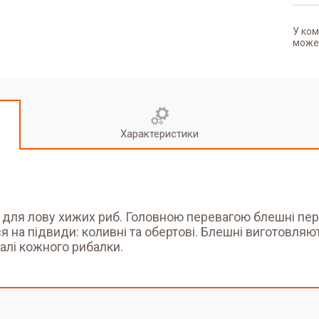
У ком
может
Характеристики
для лову хижих риб. Головною перевагою блешні пер
я на підвиди: коливні та обертові. Блешні виготовля
алі кожного рибалки.