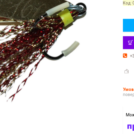
Код:
+3
повер