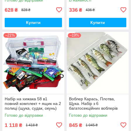
628
336
₴
₴
828 ₴
436 ₴
Купити
Купити
–21%
–19%
Набір на хижака 58 в1
Воблер Карась, Плотва,
повний комплект + ящик на 2
Щука. Набір з 6
полиці (щука, судак, окунь)
багатосекційних воблерів
Готово до відправки
Готово до відправки
1 118
845
₴
₴
1 418 ₴
1 045 ₴