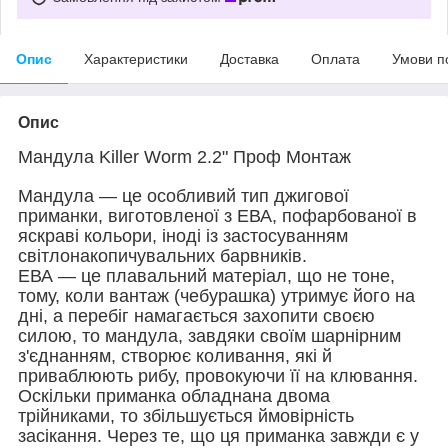
Опис
Характеристики
Доставка
Оплата
Умови п
Опис
Мандула Killer Worm 2.2" Проф Монтаж
Мандула — це особливий тип джигової
приманки, виготовленої з ЕВА, пофарбованої в
яскраві кольори, іноді із застосуванням
світлонакопичувальних барвників.
ЕВА — це плавальний матеріал, що не тоне,
тому, коли вантаж (чебурашка) утримує його на
дні, а перебіг намагається захопити своєю
силою, то мандула, завдяки своїм шарнірним
з'єднанням, створює коливання, які й
приваблюють рибу, провокуючи її на клювання.
Оскільки приманка обладнана двома
трійниками, то збільшується ймовірність
засікання. Через те, що ця приманка завжди є у