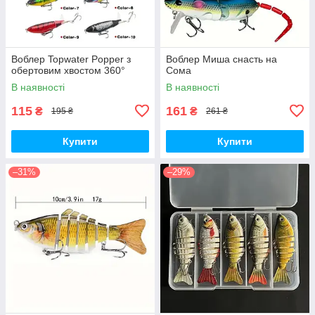
Воблер Topwater Popper з
Воблер Миша снасть на
обертовим хвостом 360°
Сома
В наявності
В наявності
115
161
₴
₴
195 ₴
261 ₴
Купити
Купити
–31%
–29%