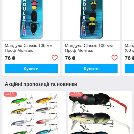
Мандула Classic 100 мм.
Мандула Classic 100 мм.
Манд
Проф Монтаж
Проф Монтаж
(60 
76
76
76
₴
₴
Купити
Купити
Акційні пропозиції та новинки
–41%
–38%