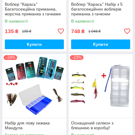
Воблер "Карась"
Воблер "Карась" Набір з 5
Багатосекційна приманка,
багатосекційних воблерів
жорстка приманка з гачками
приманка з гачкоми
В наявності
В наявності
135
748
₴
₴
195 ₴
1 048 ₴
Купити
Купити
–24%
–23%
Набір для лову хижака
Оснащений силікон з
Мандула
блешнею в коробці!
Готово до відправки
В наявності