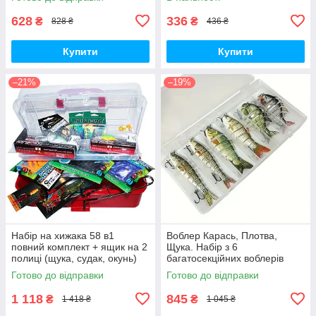
628
336
₴
₴
828 ₴
436 ₴
Купити
Купити
–21%
–19%
Набір на хижака 58 в1
Воблер Карась, Плотва,
повний комплект + ящик на 2
Щука. Набір з 6
полиці (щука, судак, окунь)
багатосекційних воблерів
Готово до відправки
Готово до відправки
1 118
845
₴
₴
1 418 ₴
1 045 ₴