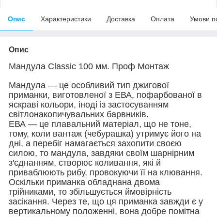
Опис
Характеристики
Доставка
Оплата
Умови п
Опис
Мандула Classic 100 мм. Проф Монтаж
Мандула — це особливий тип джигової
приманки, виготовленої з ЕВА, пофарбованої в
яскраві кольори, іноді із застосуванням
світлонакопичувальних барвників.
ЕВА — це плавальний матеріал, що не тоне,
тому, коли вантаж (чебурашка) утримує його на
дні, а перебіг намагається захопити своєю
силою, то мандула, завдяки своїм шарнірним
з'єднанням, створює коливання, які й
приваблюють рибу, провокуючи її на клювання.
Оскільки приманка обладнана двома
трійниками, то збільшується ймовірність
засікання. Через те, що ця приманка завжди є у
вертикальному положенні, вона добре помітна