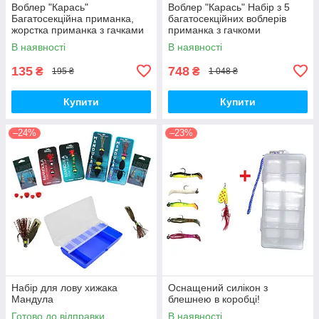
Воблер "Карась"
Воблер "Карась" Набір з 5
Багатосекційна приманка,
багатосекційних воблерів
жорстка приманка з гачками
приманка з гачкоми
В наявності
В наявності
135
748
₴
₴
195 ₴
1 048 ₴
Купити
Купити
–24%
–23%
Набір для лову хижака
Оснащений силікон з
Мандула
блешнею в коробці!
Готово до відправки
В наявності