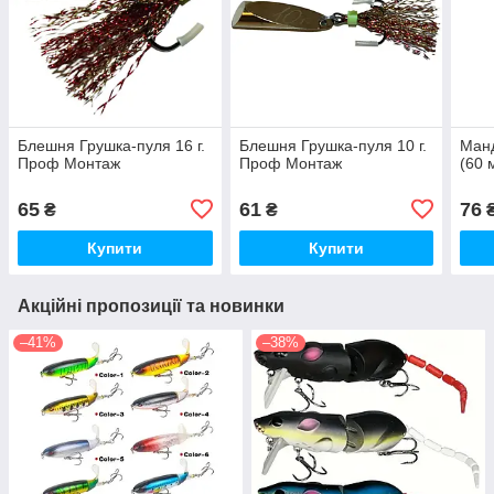
Блешня Грушка-пуля 16 г.
Блешня Грушка-пуля 10 г.
Манд
Проф Монтаж
Проф Монтаж
(60 
65
61
76
₴
₴
Купити
Купити
Акційні пропозиції та новинки
–41%
–38%