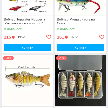
Воблер Topwater Popper з
Воблер Миша снасть на
обертовим хвостом 360°
Сома
В наявності
В наявності
115
161
₴
₴
195 ₴
261 ₴
Купити
Купити
–31%
–29%