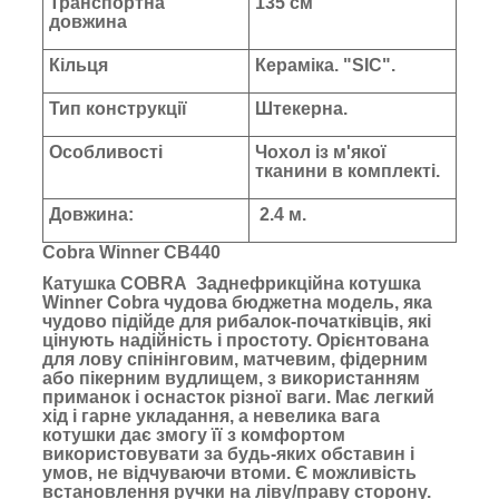
Транспортна
135 см
довжина
Кільця
Кераміка. "SIC".
Тип конструкції
Штекерна.
Особливості
Чохол із м'якої
тканини в комплекті.
Довжина:
2.4 м.
Cobra Winner CB440
Катушка COBRA Заднефрикційна котушка
Winner Cobra чудова бюджетна модель, яка
чудово підійде для рибалок-початківців, які
цінують надійність і простоту. Орієнтована
для лову спінінговим, матчевим, фідерним
або пікерним вудлищем, з використанням
приманок і оснасток різної ваги. Має легкий
хід і гарне укладання, а невелика вага
котушки дає змогу її з комфортом
використовувати за будь-яких обставин і
умов, не відчуваючи втоми. Є можливість
встановлення ручки на ліву/праву сторону.