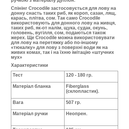
ручкою з матеріалу дуплон.
Спінінг Crocodile застосовується для лову на
донну снасть таких риб, як короп, сазан, лящ,
карась, плітва, сом. Так само Crocodile
використовують для донного лову на живця,
таких риб, як-от налім, щука, судак, окунь,
головень, вугілля, сом, подаються також
жерех. Ще Crocodile можна використовувати
для лову на перетяжку або по-іншому
«тюкалку» для лову з поверхні води як на
живих комах, так і на їхню імітацію «штучних
мух»
Характеристики
Тест
120 - 180 гр.
Матеріал бланка
Fiberglass
(склопластик).
Вага
507 гр.
Матеріал ручки
Неопрен.