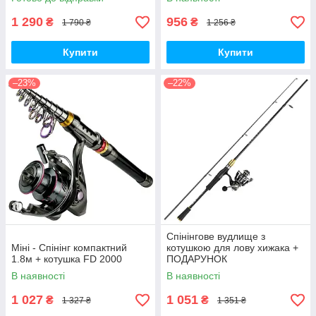
1 290
956
₴
₴
1 790 ₴
1 256 ₴
Купити
Купити
–23%
–22%
Спінінгове вудлище з
Міні - Спінінг компактний
котушкою для лову хижака +
1.8м + котушка FD 2000
ПОДАРУНОК
В наявності
В наявності
1 027
1 051
₴
₴
1 327 ₴
1 351 ₴