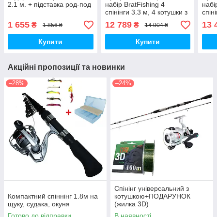
2.1 м. + підставка род-под
набір BratFishing 4
набі
спінінги 3.3 м, 4 котушки з
спін
бейтранером, 4 волосіні,
бейт
1 655
12 789
13 
₴
₴
1 856 ₴
14 004 ₴
род-под
род-
Купити
Купити
Акційні пропозиції та новинки
–28%
–24%
Спінінг універсальний з
Компактний спіннінг 1.8м на
котушкою+ПОДАРУНОК
щуку, судака, окуня
(жилка 3D)
Готово до відправки
В наявності