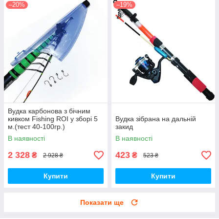
–20%
–19%
Вудка карбонова з бічним
кивком Fishing ROI у зборі 5
Вудка зібрана на дальній
м.(тест 40-100гр.)
закид
В наявності
В наявності
2 328
423
₴
₴
2 928 ₴
523 ₴
Купити
Купити
Показати ще