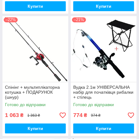
Купити
Купити
–22%
–21%
Спінінг + мультиплікаторна
Вудка 2.1м УНІВЕРСАЛЬНА
котушка + ПОДАРУНОК
набір для початківця рибалки
(шнур)
+ стілець
Готово до відправки
Готово до відправки
1 063
774
₴
₴
1 363 ₴
974 ₴
Купити
Купити