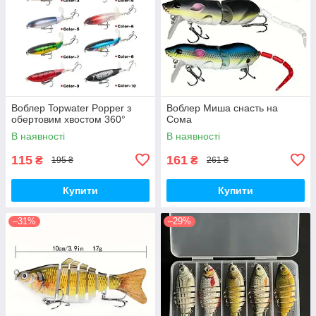
Воблер Topwater Popper з
Воблер Миша снасть на
обертовим хвостом 360°
Сома
В наявності
В наявності
115
161
₴
₴
195 ₴
261 ₴
Купити
Купити
–31%
–29%