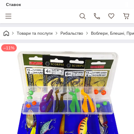
Ставок
Товари та послуги
Рибальство
Воблери, Блешні, Пр
–11%