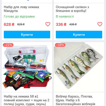
Набір для лову хижака
Оснащений силікон з
Мандула
блешнею в коробці!
Готово до відправки
В наявності
628
336
₴
₴
828 ₴
436 ₴
Купити
Купити
–21%
–19%
Набір на хижака 58 в1
Воблер Карась, Плотва,
повний комплект + ящик на 2
Щука. Набір з 6
полиці (щука, судак, окунь)
багатосекційних воблерів