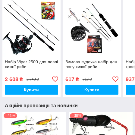
Набір Viper 2500 для ловлі
Зимова вудочка набір для
Набі
хижої риби
лову хижої риби
троф
2 608
617
937
₴
₴
2 743 ₴
717 ₴
Купити
Купити
Акційні пропозиції та новинки
–41%
–38%