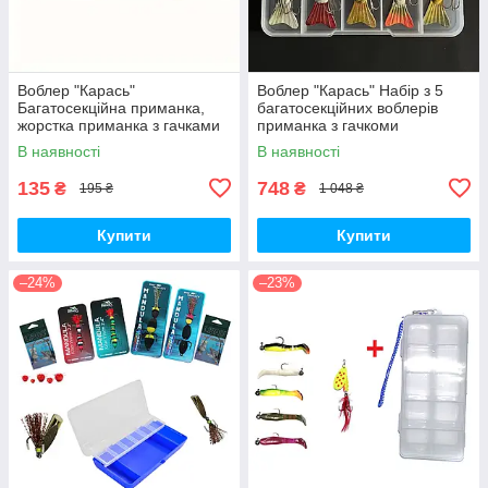
Воблер "Карась"
Воблер "Карась" Набір з 5
Багатосекційна приманка,
багатосекційних воблерів
жорстка приманка з гачками
приманка з гачкоми
В наявності
В наявності
135
748
₴
₴
195 ₴
1 048 ₴
Купити
Купити
–24%
–23%