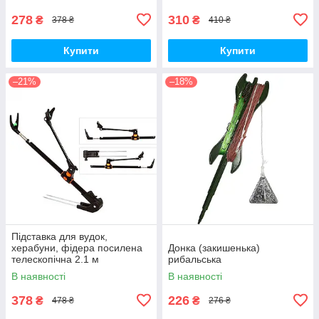
278
310
₴
₴
378 ₴
410 ₴
Купити
Купити
–21%
–18%
Підставка для вудок,
херабуни, фідера посилена
Донка (закишенька)
телескопічна 2.1 м
рибальська
В наявності
В наявності
378
226
₴
₴
478 ₴
276 ₴