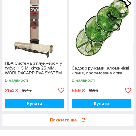
ПВА Система з плунжером у
тубусі + 5 М. сітка 25 ММ.
Садок з ручками, алюминієві
WORLD4CARP PVA SYSTEM
кільця, прогумована сітка
В наявності
В наявності
254
559
₴
₴
304 ₴
659 ₴
Купити
Купити
Показати ще