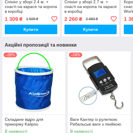
Спінінг у зборі 2.4 м. +
Спінінг у зборі 2.7 м. +
Коро
снасті на карася та коропа
снасті на коропа та карася
снас
в коробці
в коробці
Worl
1 309
2 260
1 3
₴
₴
1 509 ₴
2 460 ₴
Купити
Купити
Акційні пропозиції та новинки
–26%
–24%
Складане відро для
Ваги Кантер із рулеткою.
прикорму Kalipso
Рибальські ваги з лінійкою.
В наявності
В наявності