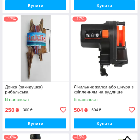
Купити
Купити
–17%
–17%
Донка (закидушка)
Лічильник жилки або шнура з
рибальська
кріпленням на вудлище
В наявності
В наявності
250
504
₴
₴
300 ₴
604 ₴
Купити
Купити
–16%
–15%