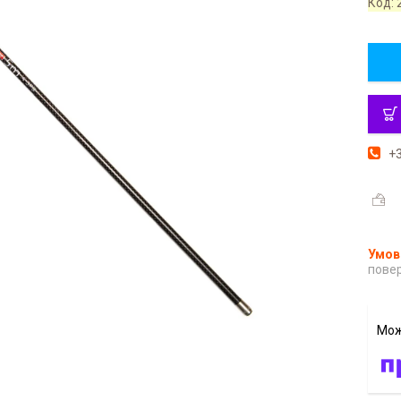
Код:
+3
повер