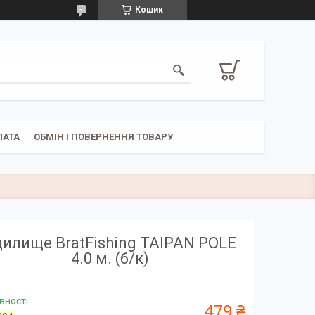
Кошик
ЛАТА
ОБМІН І ПОВЕРНЕННЯ ТОВАРУ
илище BratFishing TAIPAN POLE
4.0 м. (б/к)
вності
479 ₴