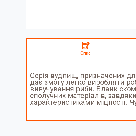
Опис
Серія вудлищ, призначених для
дає змогу легко виробляти робо
вивучування риби. Бланк ском
сполучних матеріалів, завдя
характеристиками міцності. Чу