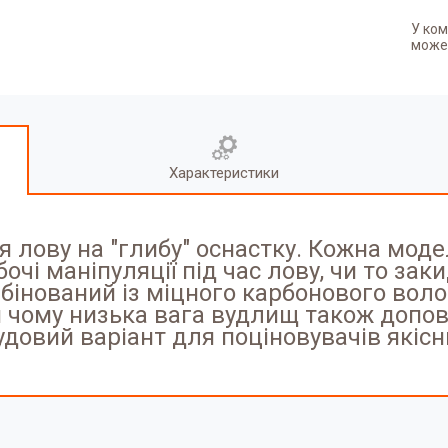
У ком
может
Характеристики
 лову на "глибу" оснастку. Кожна моде
чі маніпуляції під час лову, чи то заки
бінований із міцного карбонового воло
ки чому низька вага вудлищ також доп
довий варіант для поціновувачів якісн