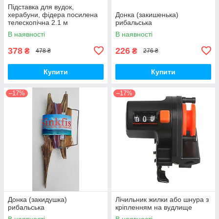
Підставка для вудок,
херабуни, фідера посилена
Донка (закишенька)
телескопічна 2.1 м
рибальська
В наявності
В наявності
378
226
₴
₴
478 ₴
276 ₴
Купити
Купити
–17%
–17%
Донка (закидушка)
Лічильник жилки або шнура з
рибальська
кріпленням на вудлище
В наявності
В наявності