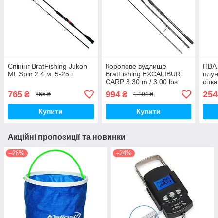
Спінінг BratFishing Jukon
Коропове вудлище
ПВА 
ML Spin 2.4 м. 5-25 г.
BratFishing EXCALIBUR
плун
CARP 3.30 m / 3.00 lbs
сітк
(Кільце - 50 мм.)
WOR
765
994
254
₴
₴
865 ₴
1 194 ₴
SYS
Купити
Купити
Акційні пропозиції та новинки
–26%
–24%