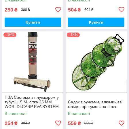
250
504
₴
₴
300 ₴
604 ₴
Купити
Купити
–16%
–15%
ПВА Система з плунжером у
тубусі + 5 М. сітка 25 ММ.
Садок з ручками, алюминієві
WORLD4CARP PVA SYSTEM
кільця, прогумована сітка
В наявності
В наявності
254
559
₴
₴
304 ₴
659 ₴