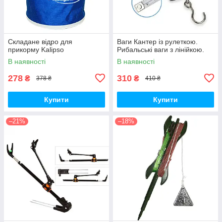
Складане відро для
Ваги Кантер із рулеткою.
прикорму Kalipso
Рибальські ваги з лінійкою.
В наявності
В наявності
278
310
₴
₴
378 ₴
410 ₴
Купити
Купити
–21%
–18%