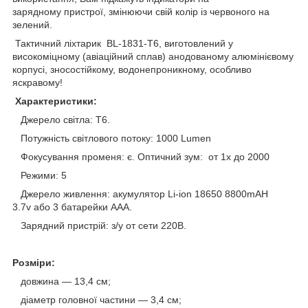
зарядному пристрої, змінюючи свій колір із червоного на
зелений.
Тактичний ліхтарик BL-1831-T6, виготовлений у
високоміцному (авіаційний сплав) анодованому алюмінієвому
корпусі, зносостійкому, водонепроникному, особливо
яскравому!
Характеристики:
Джерело світла: T6.
Потужність світлового потоку: 1000 Lumen
Фокусування променя: є. Оптичний зум: от 1х до 2000
Режими: 5
Джерело живлення: акумулятор Li-ion 18650 8800mAH
3.7v або 3 батарейки ААА.
Зарядний пристрій: з/у от сети 220В.
Розміри:
довжина — 13,4 см;
діаметр головної частини — 3,4 см;