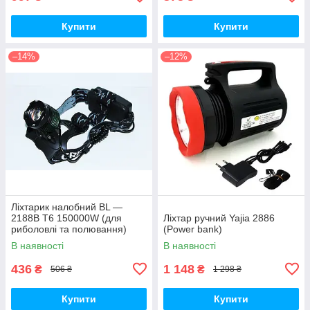
Купити
Купити
–14%
–12%
Ліхтарик налобний BL —
2188B Т6 150000W (для
Ліхтар ручний Yajia 2886
риболовлі та полювання)
(Power bank)
В наявності
В наявності
436
1 148
₴
₴
506 ₴
1 298 ₴
Купити
Купити