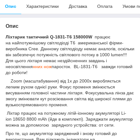
Опис
Характеристики
Доставка
Оплата
Умови п
Опис
Ліхтарик
тактичний
Q-1831-T6 158000W
працює
на найпотужнішому світлодіоді T6 американської фірми-
виробника Cree. Данному світлодіоду немає аналогів, оскільки
він забезпечує потужність світлового потоку в 1000 lumen!!!
Для цього ліхтаря немає нездійсненних завдань і
неосвітлення
нних нож
паросток. BL-1831-T6 завжди готовий
до роботи!
Zoom (масштабування) від 1x до 2000х виробляється
легким рухом однієї руки. Фокус променя змінюється
висуванням головної частини ліхтаря. Фокусувальна лінза дає
змогу змінювати кут розсіювання світла від широкої плями до
вузькоспрямованого променя.
Ліхтар працює на потужному літій-іонному акумуляторі Li-
ion 18650 8800 mAh (йде в комплекті). Заряджати акумулятор
можна за допомогою зарядного устройства: от сети.
Про те, що акумулятор заряджений і знову готовий до
використання, Вам підкажуть індикатори на