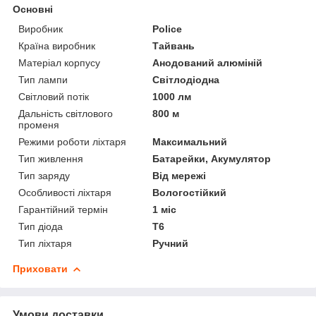
Основні
Виробник
Police
Країна виробник
Тайвань
Матеріал корпусу
Анодований алюміній
Тип лампи
Світлодіодна
Світловий потік
1000 лм
Дальність світлового
800 м
променя
Режими роботи ліхтаря
Максимальний
Тип живлення
Батарейки, Акумулятор
Тип заряду
Від мережі
Особливості ліхтаря
Вологостійкий
Гарантійний термін
1 міс
Тип діода
T6
Тип ліхтаря
Ручний
Приховати
Умови доставки