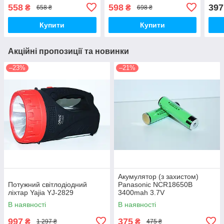
558
598
397
₴
₴
658 ₴
698 ₴
Купити
Купити
Акційні пропозиції та новинки
–23%
–21%
Акумулятор (з захистом)
Потужний світлодіодний
Panasonic NCR18650B
ліхтар Yajia YJ-2829
3400mah 3.7V
В наявності
В наявності
997
375
₴
₴
1 297 ₴
475 ₴