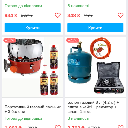
Готово до відправки
В наявності
934
348
₴
₴
1 234 ₴
448 ₴
Купити
Купити
–22%
–21%
Балон газовий 8 л.(4.2 кг) +
Портативний газовий пальник
плита в кейсі + редуктор +
+ 3 балони
шланг 1.5 м.
Готово до відправки
В наявності
1 092
3 702