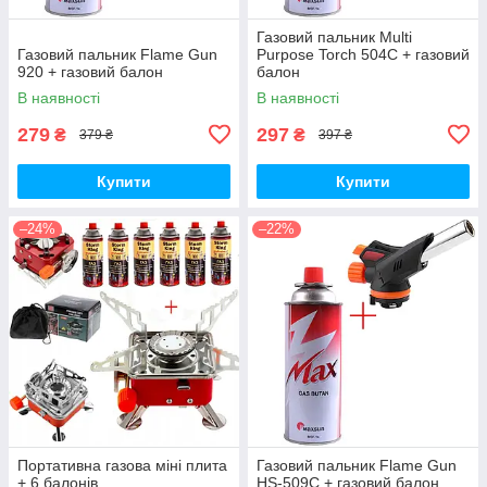
Газовий пальник Multi
Газовий пальник Flame Gun
Purpose Torch 504C + газовий
920 + газовий балон
балон
В наявності
В наявності
279
297
₴
₴
379 ₴
397 ₴
Купити
Купити
–24%
–22%
Портативна газова міні плита
Газовий пальник Flame Gun
+ 6 балонів
HS-509C + газовий балон