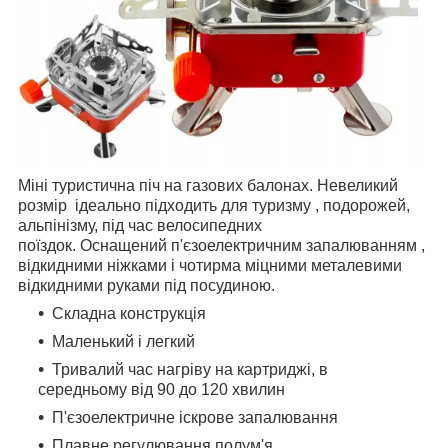
Міні туристична піч на газових балонах. Невеликий
розмір ідеально підходить для туризму , подорожей,
альпінізму, під час велосипедних
поїздок. Оснащений п'єзоелектричним запалюванням ,
відкидними ніжками і чотирма міцними металевими
відкидними руками під посудиною.
Складна конструкція
Маленький і легкий
Тривалий час нагріву на картриджі, в
середньому від 90 до 120 хвилин
П'єзоелектричне іскрове запалювання
Плавне регулювання полум'я