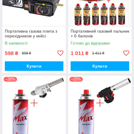
Портативна газова плита з
Портативний газовий пальник
перехідником у кейсі
+ 6 балонів
В наявності
Готово до відправки
598
1 011
₴
₴
898 ₴
1 411 ₴
Купити
Купити
–26%
–25%