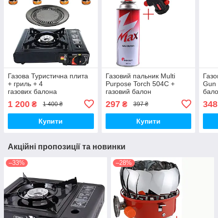
Газова Туристична плита
Газовий пальник Multi
Газо
+ гриль + 4
Purpose Torch 504C +
Gun 
газових балона
газовий балон
бал
1 200
297
348
₴
₴
1 400 ₴
397 ₴
Купити
Купити
Акційні пропозиції та новинки
–33%
–28%