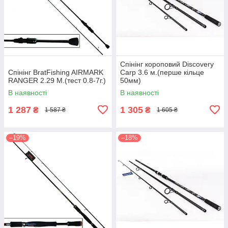
Спінінг короповий Discovery
Спінінг BratFishing AIRMARK
Carp 3.6 м.(перше кільце
RANGER 2.29 М.(тест 0.8-7г.)
50мм)
В наявності
В наявності
1 287
1 305
₴
₴
1 587 ₴
1 605 ₴
–19%
–18%