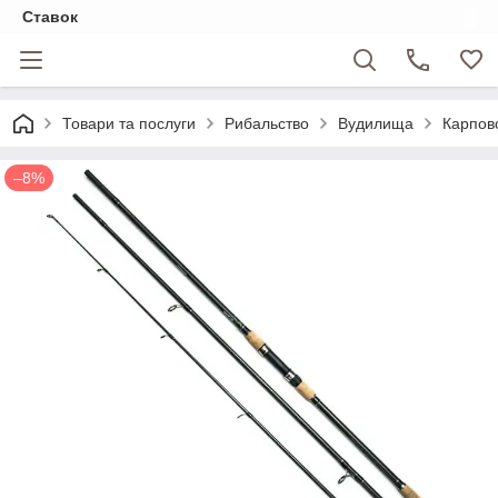
Ставок
Товари та послуги
Рибальство
Вудилища
Карпово
–8%