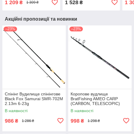
1 209
1 528
1 3
₴
₴
1 309 ₴
Акційні пропозиції та новинки
–23%
–23%
Спінінг Вудилище спінінгове
Коропове вудлище
Black Fox Samurai SMR-702M
BratFishing AMEO CARP
2.13m 6-23g
(CARBON, TELESCOPIC)
3.00 m / 120-220 g.
В наявності
В наявності
986
998
₴
₴
1 286 ₴
1 298 ₴