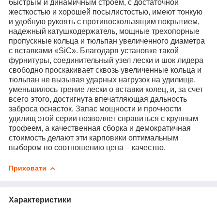
быстрым и динамичным строем, с достаточной
жесткостью и хорошей посылистостью, имеют тонкую
и удобную рукоять с противоскользящим покрытием,
надежный катушкодержатель, мощные трехопорные
пропускные кольца и тюльпан увеличенного диаметра
с вставками «SiC». Благодаря установке такой
фурнитуры, соединительный узел лески и шок лидера
свободно проскакивает сквозь увеличенные кольца и
тюльпан не вызывая ударных нагрузок на удилище,
уменьшилось трение лески о вставки колец, и, за счет
всего этого, достигнута впечатляющая дальность
заброса оснасток. Запас мощности и прочности
удилищ этой серии позволяет справиться с крупным
трофеем, а качественная сборка и демократичная
стоимость делают эти карповики оптимальным
выбором по соотношению цена – качество.
Приховати
Характеристики