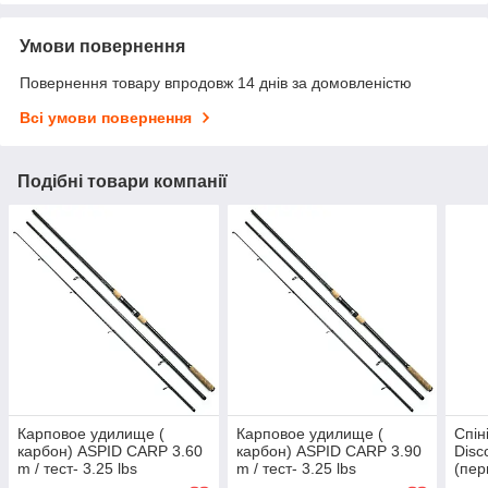
Умови повернення
Повернення товару впродовж 14 днів за домовленістю
Всі умови повернення
Подібні товари компанії
Карповое удилище (
Карповое удилище (
Спін
карбон) ASPID CARP 3.60
карбон) ASPID CARP 3.90
Disc
m / тест- 3.25 lbs
m / тест- 3.25 lbs
(пер