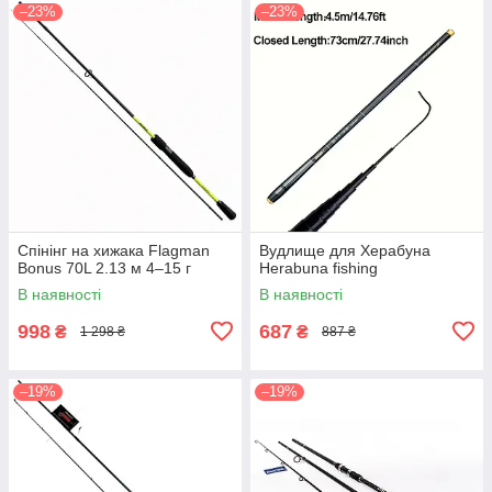
–23%
–23%
Спінінг на хижака Flagman
Вудлище для Херабуна
Bonus 70L 2.13 м 4–15 г
Herabuna fishing
В наявності
В наявності
998
687
₴
₴
1 298 ₴
887 ₴
–19%
–19%