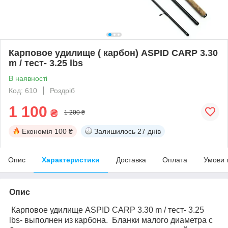
Карповое удилище ( карбон) ASPID CARP 3.30
m / тест- 3.25 lbs
В наявності
Код: 610
Роздріб
1 100
₴
1 200 ₴
Економія
100 ₴
Залишилось
27 днів
Опис
Характеристики
Доставка
Оплата
Умови 
Опис
Карповое удилище ASPID CARP 3.30 m / тест- 3.25
lbs- выполнен из карбона. Бланки малого диаметра с