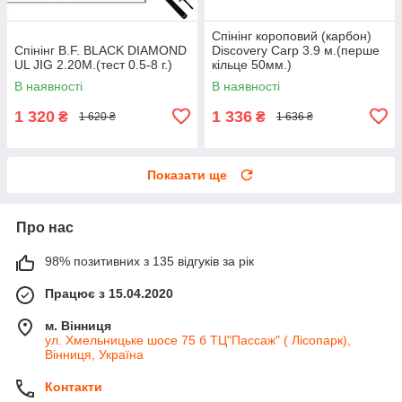
Спінінг короповий (карбон)
Спінінг B.F. BLACK DIAMOND
Discovery Carp 3.9 м.(перше
UL JIG 2.20M.(тест 0.5-8 г.)
кільце 50мм.)
В наявності
В наявності
1 320
1 336
₴
₴
1 620 ₴
1 636 ₴
Показати ще
Про нас
98% позитивних з 135 відгуків за рік
Працює з 15.04.2020
м. Вінниця
ул. Хмельницьке шосе 75 б ТЦ"Пассаж" ( Лісопарк),
Вінниця, Україна
Контакти