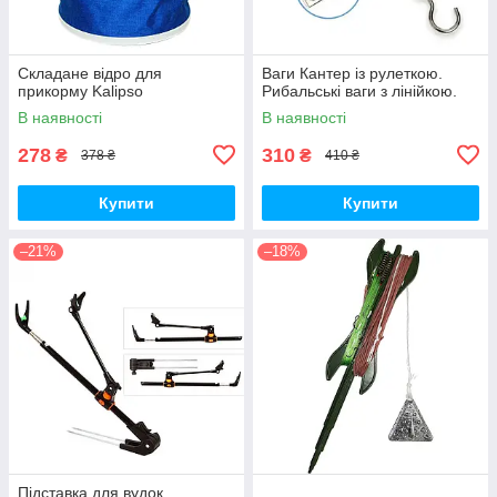
Складане відро для
Ваги Кантер із рулеткою.
прикорму Kalipso
Рибальські ваги з лінійкою.
В наявності
В наявності
278
310
₴
₴
378 ₴
410 ₴
Купити
Купити
–21%
–18%
Підставка для вудок,