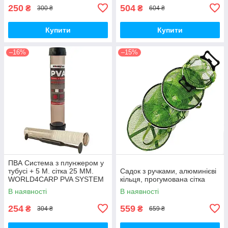
250
504
₴
₴
300 ₴
604 ₴
Купити
Купити
–16%
–15%
ПВА Система з плунжером у
тубусі + 5 М. сітка 25 ММ.
Садок з ручками, алюминієві
WORLD4CARP PVA SYSTEM
кільця, прогумована сітка
В наявності
В наявності
254
559
₴
₴
304 ₴
659 ₴