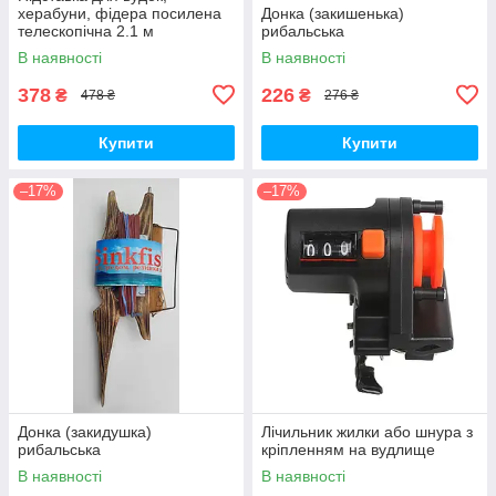
херабуни, фідера посилена
Донка (закишенька)
телескопічна 2.1 м
рибальська
В наявності
В наявності
378
226
₴
₴
478 ₴
276 ₴
Купити
Купити
–17%
–17%
Донка (закидушка)
Лічильник жилки або шнура з
рибальська
кріпленням на вудлище
В наявності
В наявності