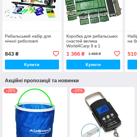
Рибальський набір для
Коробка для рибальських
Набі
нічної риболовлі
снастей велика
на б
World4Carp 8 в 1
843
1 366
510
₴
₴
1 466 ₴
Купити
Купити
Акційні пропозиції та новинки
–26%
–24%