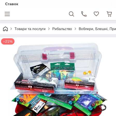
Ставок
Товари та послуги
Рибальство
Воблери, Блешні, Пр
–21%