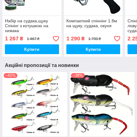
Набір на судака,щуку
Компактний спіннінг 1.8м
Спін
Спінінг з котушкою на
на щуку, судака, окуня
лову
хижака
суда
1 267
1 290
2 2
₴
₴
1 467 ₴
1 790 ₴
Купити
Купити
Акційні пропозиції та новинки
–41%
–38%