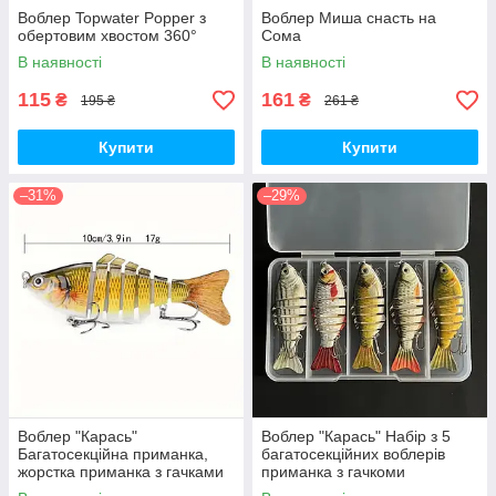
Воблер Topwater Popper з
Воблер Миша снасть на
обертовим хвостом 360°
Сома
В наявності
В наявності
115
161
₴
₴
195 ₴
261 ₴
Купити
Купити
–31%
–29%
Воблер "Карась"
Воблер "Карась" Набір з 5
Багатосекційна приманка,
багатосекційних воблерів
жорстка приманка з гачками
приманка з гачкоми