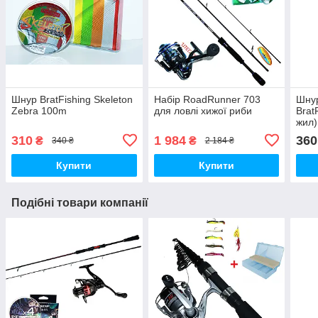
Шнур BratFishing Skeleton
Набір RoadRunner 703
Шну
Zebra 100m
для ловлі хижої риби
Brat
жил)
310
1 984
360
₴
₴
340 ₴
2 184 ₴
Купити
Купити
Подібні товари компанії