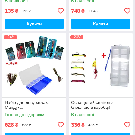
В наявності
В наявності
135
748
₴
₴
195 ₴
1 048 ₴
Купити
Купити
–24%
–23%
Набір для лову хижака
Оснащений силікон з
Мандула
блешнею в коробці!
Готово до відправки
В наявності
628
336
₴
₴
828 ₴
436 ₴