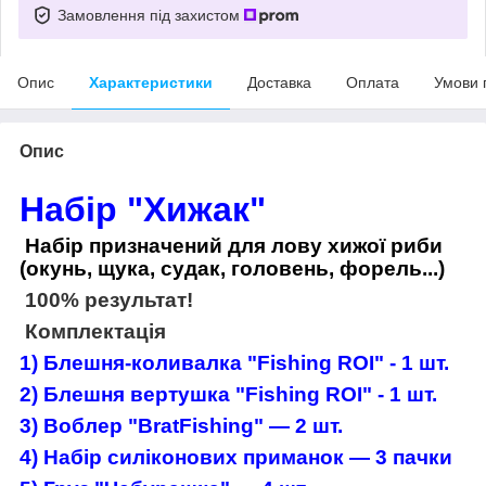
Замовлення під захистом
Опис
Характеристики
Доставка
Оплата
Умови 
Опис
Набір "Хижак"
Набір призначений для лову хижої риби
(окунь, щука, судак, головень, форель...)
100% результат!
Комплектація
1) Блешня-коливалка "Fishing ROI" - 1 шт.
2)
Блешня вертушка
"Fishing ROI"
- 1 шт.
3)
Воблер "BratFishing" — 2 шт.
4) Набір силіконових приманок — 3 пачки