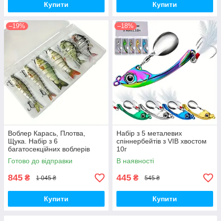
Купити
Купити
–19%
–18%
Воблер Карась, Плотва,
Набір з 5 металевих
Щука. Набір з 6
спіннербейтів з VIB хвостом
багатосекційних воблерів
10г
Готово до відправки
В наявності
845
445
₴
₴
1 045 ₴
545 ₴
Купити
Купити