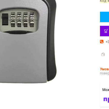
Код:
+3
повер