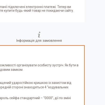
панії підключені електронні платежі. Тепер ви
е купити будь-який товар не покидаючи сайту.
Інформація для замовлення
жливості організувати особисту зустріч. Як бути в
одовим замком.
нащений ударостійкою кришкою із захистом від
ередній стороні знаходяться 4 “кодувальних
оль сейфа стандартний – “0000”, дії по зміні