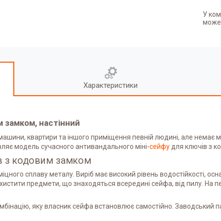
У ком
может
Характеристики
м замком, настінний
 машини, квартири та іншого приміщення певній людині, але немає мо
ляє модель сучасного антивандального міні-
сейфу
для ключів з к
ів з кодовим замком
іцного сплаву металу. Виріб має високий рівень водостійкості, ос
хистити предмети, що знаходяться всередині сейфа, від пилу. На п
мбінацію, яку власник сейфа встановлює самостійно. Заводський пар