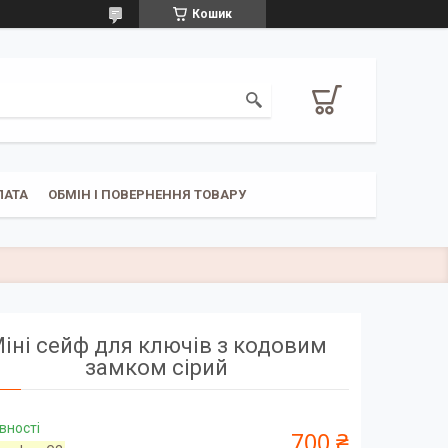
Кошик
ЛАТА
ОБМІН І ПОВЕРНЕННЯ ТОВАРУ
іні сейф для ключів з кодовим
замком сірий
вності
700 ₴