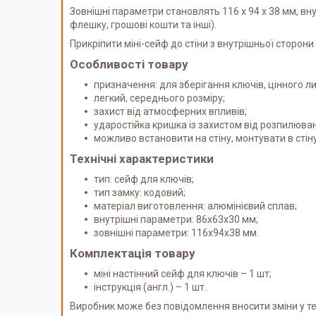
Зовнішні параметри становлять 116 х 94 х 38 мм, внут
флешку, грошові кошти та інші).
Прикріпити міні-сейф до стіни з внутрішньої сторо
Особливості товару
призначення: для зберігання ключів, цінного л
легкий, середнього розміру;
захист від атмосферних впливів;
ударостійка кришка із захистом від розпилюва
можливо встановити на стіну, монтувати в стіну
Технічні характеристики
тип: сейф для ключів;
тип замку: кодовий;
матеріал виготовлення: алюмінієвий сплав;
внутрішні параметри: 86х63х30 мм;
зовнішні параметри: 116х94х38 мм.
Комплектація товару
міні настінний сейф для ключів – 1 шт;
інструкція (англ.) – 1 шт.
Виробник може без повідомлення вносити зміни у тех