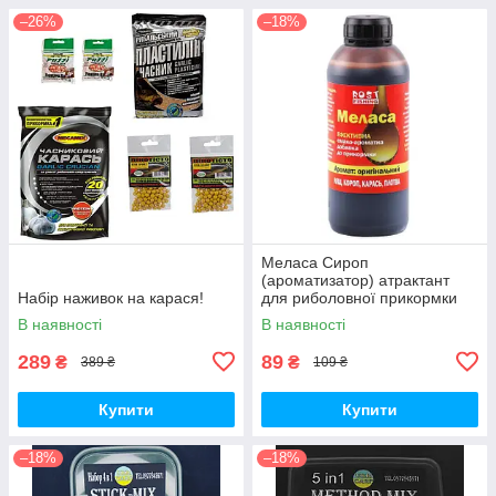
–26%
–18%
Меласа Сироп
(ароматизатор) атрактант
Набір наживок на карася!
для риболовної прикормки
В наявності
В наявності
289
89
₴
₴
389 ₴
109 ₴
Купити
Купити
–18%
–18%