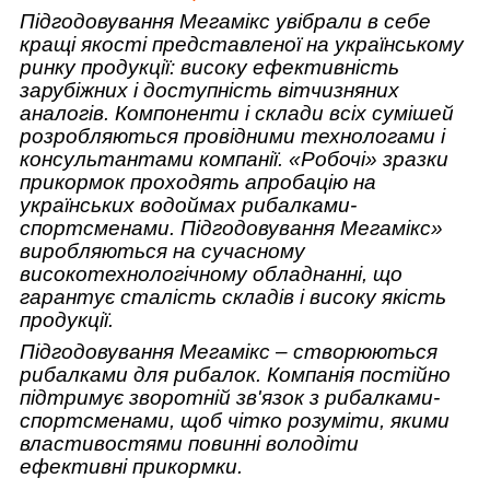
Підгодовування Мегамікс увібрали в себе
кращі якості представленої на українському
ринку продукції: високу ефективність
зарубіжних і доступність вітчизняних
аналогів. Компоненти і склади всіх сумішей
розробляються провідними технологами і
консультантами компанії. «Робочі» зразки
прикормок проходять апробацію на
українських водоймах рибалками-
спортсменами. Підгодовування Мегамікс»
виробляються на сучасному
високотехнологічному обладнанні, що
гарантує сталість складів і високу якість
продукції.
Підгодовування Мегамікс – створюються
рибалками для рибалок. Компанія постійно
підтримує зворотній зв'язок з рибалками-
спортсменами, щоб чітко розуміти, якими
властивостями повинні володіти
ефективні прикормки.