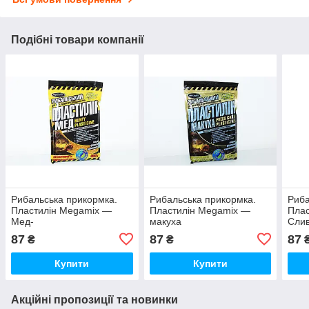
Подібні товари компанії
Рибальська прикормка.
Рибальська прикормка.
Риба
Пластилін Megamix —
Пластилін Megamix —
Плас
Мед-
макуха
Сли
87
87
87
₴
₴
Купити
Купити
Акційні пропозиції та новинки