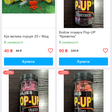
Бойли плавучі Pop-UP
Кук велика порція 20 г Мед
"Креветка"
В наявності
В наявності
40
90
₴
₴
46 ₴
100 ₴
Купити
Купити
–10%
–10%