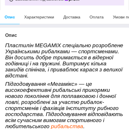
Опис
Характеристики
Доставка
Оплата
Умови п
Опис
Пластилін MEGAMIX спеціально розроблене
Українськими рибалками ― спортсменами.
Він досить добре тримається в відерної
годівниці і на пружині. Витримує кілька
закидів спінінга, і приваблює карася з великої
відстані.
Підгодовування
«Мегамікс» ― це
високоефективні рибальські прикормки
нового покоління для поплавковою і донної
ловлі, розроблені за участю рибалок-
спортсменів і фахівців Інституту рибного
господарства. Підгодовування відповідають
всім сучасним вимогам спортивного і
любительського
рибальства
.