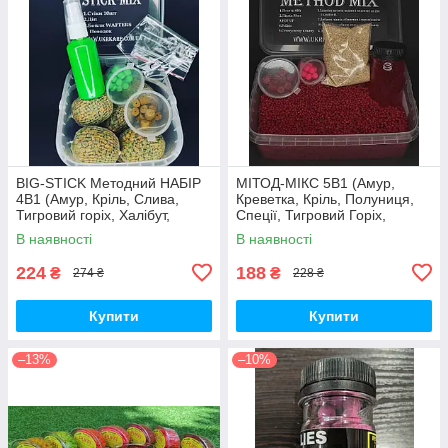
BIG-STICK Методний НАБІР
МІТОД-МІКС 5В1 (Амур,
4В1 (Амур, Кріль, Слива,
Креветка, Кріль, Полуниця,
Тигровий горіх, Халібут,
Спеції, Тигровий Горіх,
Кукурудза, Полуниця,
Халібут)
В наявності
В наявності
Креветка)
224
188
₴
₴
274 ₴
228 ₴
Купити
Купити
–13%
–10%