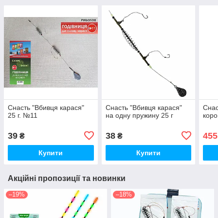
Снасть "Вбивця карася"
Снасть "Вбивця карася"
Снас
25 г. №11
на одну пружину 25 г
коро
39
38
455
₴
₴
Купити
Купити
Акційні пропозиції та новинки
–19%
–18%