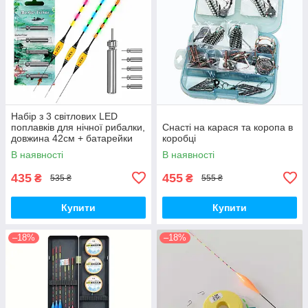
Набір з 3 світлових LED
поплавків для нічної рибалки,
Снасті на карася та коропа в
довжина 42см + батарейки
коробці
CR425-5шт
В наявності
В наявності
435
455
₴
₴
535 ₴
555 ₴
Купити
Купити
–18%
–18%