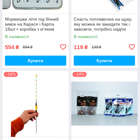
Мормишки літні під бічний
Снасть поплавочна на щуку,
кивок на Карася і Карпа
яку можна як закидати так і
18шт.+ коробка з м'яким
завозити, потрібно надіти
вкладишем
тільки живця.
В наявності
В наявності
554
119
₴
₴
654 ₴
139 ₴
Купити
Купити
–14%
–14%