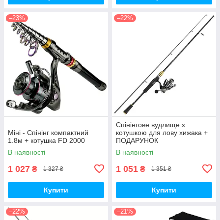
–23%
–22%
Спінінгове вудлище з
Міні - Спінінг компактний
котушкою для лову хижака +
1.8м + котушка FD 2000
ПОДАРУНОК
В наявності
В наявності
1 027
1 051
₴
₴
1 327 ₴
1 351 ₴
Купити
Купити
–22%
–21%