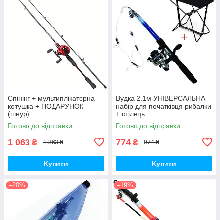
Спінінг + мультиплікаторна
Вудка 2.1м УНІВЕРСАЛЬНА
котушка + ПОДАРУНОК
набір для початківця рибалки
(шнур)
+ стілець
Готово до відправки
Готово до відправки
1 063
774
₴
₴
1 363 ₴
974 ₴
Купити
Купити
–20%
–19%