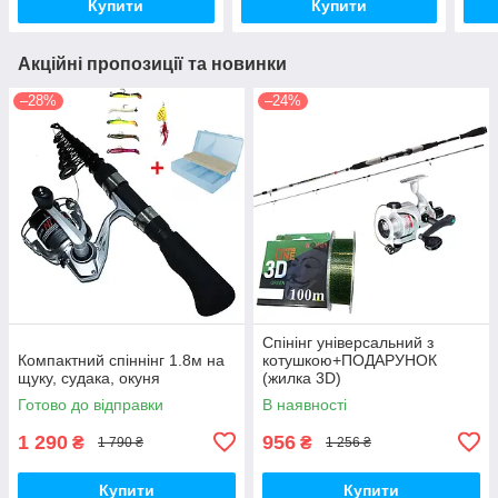
Купити
Купити
Акційні пропозиції та новинки
–28%
–24%
Спінінг універсальний з
Компактний спіннінг 1.8м на
котушкою+ПОДАРУНОК
щуку, судака, окуня
(жилка 3D)
Готово до відправки
В наявності
1 290
956
₴
₴
1 790 ₴
1 256 ₴
Купити
Купити