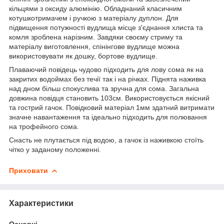
кільцями з оксиду алюмінію. Обладнаний класичним
котушкотримачем і ручкою з матеріалу дуплон. Для
підвищення потужності вудлища місце з'єднання хлиста та
комля зроблена нарізним. Завдяки своєму стриму та
матеріалу виготовлення, спінінгове вудлище можна
використовувати як дошку, бортове вудлище.
Плаваючий повідець чудово підходить для лову сома як на
закритих водоймах без течії так і на річках. Піднята наживка
над дном більш спокуслива та зручна для сома. Загальна
довжина повідця становить 103см. Використовується якісний
та гострий гачок. Повідковий матеріал 1мм здатний витримати
значне навантаження та ідеально підходить для полювання
на трофейного сома.
Снасть не плутається під водою, а гачок із наживкою стоїть
чітко у заданому положенні.
Приховати
Характеристики
Основні