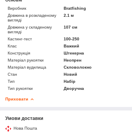
Виробник
Bratfishing
Довжина в розкладеному
2.1 м
вигляді
Довжина у складеному
107 см
вигляді
Кастинг-тест
100-250
Клас
Важкий
Конструкція
Штекерна
Матеріал рукоятки
Неопрен
Матеріал вудилища
Скловолокно
Стан
Новий
Тип
Набір
Тип рукоятки
Дворучна
Приховати
Умови доставки
Нова Пошта