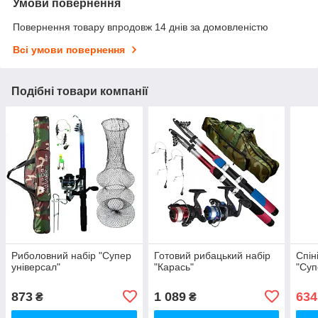
Умови повернення
Повернення товару впродовж 14 днів за домовленістю
Всі умови повернення
Подібні товари компанії
Риболовний набір "Супер
Готовий рибацький набір
Спін
універсал"
"Карась"
"Суп
873
1 089
634
₴
₴