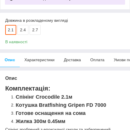
Довжина в розкладеному вигляді
2.1
2.4
2.7
В наявності
Опис
Характеристики
Доставка
Оплата
Умови п
Опис
Комплектація:
Спінінг Crocodile 2.1м
Котушка Bratfishing Gripen FD 7000
Готове оснащення на сома
Жилка 300м 0.45мм
Спінінг зроблений з епоксидної смоли та забезпечений