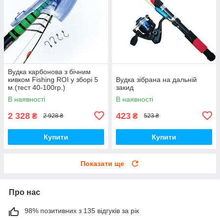
Вудка карбонова з бічним
кивком Fishing ROI у зборі 5
Вудка зібрана на дальній
м.(тест 40-100гр.)
закид
В наявності
В наявності
2 328
423
₴
₴
2 928 ₴
523 ₴
Купити
Купити
Показати ще
Про нас
98% позитивних з 135 відгуків за рік