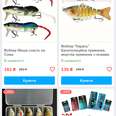
Воблер "Карась"
Воблер Миша снасть на
Багатосекційна приманка,
Сома
жорстка приманка з гачками
В наявності
В наявності
161
135
₴
₴
261 ₴
195 ₴
Купити
Купити
–29%
–24%