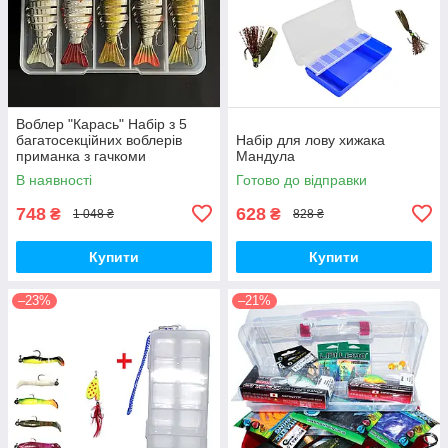
Воблер "Карась" Набір з 5
багатосекційних воблерів
Набір для лову хижака
приманка з гачкоми
Мандула
В наявності
Готово до відправки
748
628
₴
₴
1 048 ₴
828 ₴
Купити
Купити
–23%
–21%