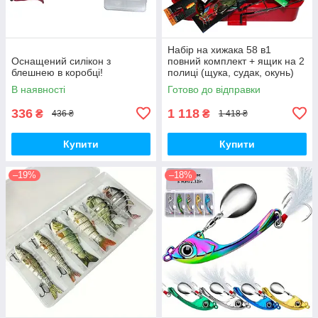
Набір на хижака 58 в1
Оснащений силікон з
повний комплект + ящик на 2
блешнею в коробці!
полиці (щука, судак, окунь)
В наявності
Готово до відправки
336
1 118
₴
₴
436 ₴
1 418 ₴
Купити
Купити
–19%
–18%