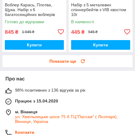
Воблер Карась, Плотва,
Набір з 5 металевих
Щука. Набір з 6
спіннербейтів з VIB хвостом
багатосекційних воблерів
10г
Готово до відправки
В наявності
845
445
₴
₴
1 045 ₴
545 ₴
Купити
Купити
Показати ще
Про нас
98% позитивних з 136 відгуків за рік
Працює з 15.04.2020
м. Вінниця
ул. Хмельницьке шосе 75 б ТЦ"Пассаж" ( Лісопарк),
Вінниця, Україна
Контакти