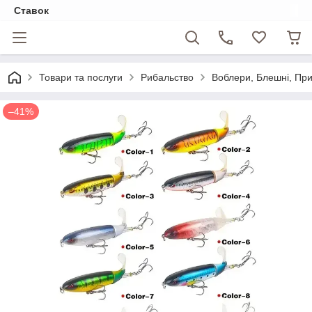
Ставок
Товари та послуги
Рибальство
Воблери, Блешні, Пр
–41%