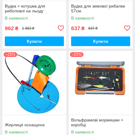
Вудка + котушка для
Вудка для зимової рибалки
риболовлі на льоду
57см.
В наявності
В наявності
962
637
₴
₴
1 362 ₴
837 ₴
Купити
Купити
–21%
–21%
Вольфрамові мормишки +
Жерлиця оснащена
коробці
В наявності
В наявності