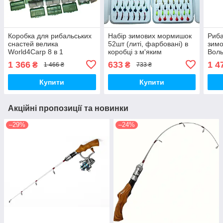
Коробка для рибальських
Набір зимових мормишок
Риба
снастей велика
52шт (литі, фарбовані) в
зимо
World4Carp 8 в 1
коробці з м'яким
Вол
вкладишем
мор
1 366
633
1 4
₴
₴
1 466 ₴
733 ₴
Купити
Купити
Акційні пропозиції та новинки
–29%
–24%