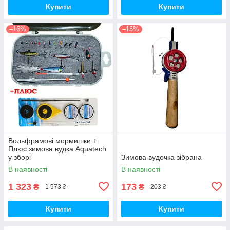
Купити
Купити
–16%
–15%
Вольфрамові мормишки +
Плюс зимова вудка Aquatech
у зборі
Зимова вудочка зібрана
В наявності
В наявності
1 323
173
₴
₴
1 573 ₴
203 ₴
Купити
Купити