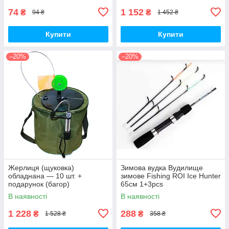
74
1 152
₴
₴
94 ₴
1 452 ₴
Купити
Купити
–20%
–20%
Жерлиця (щуковка)
Зимова вудка Вудилище
обладнана — 10 шт. +
зимове Fishing ROI Ice Hunter
подарунок (багор)
65см 1+3pcs
В наявності
В наявності
1 228
288
₴
₴
1 528 ₴
358 ₴