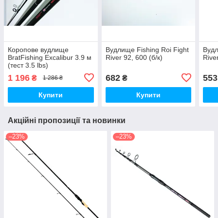
Коропове вудлище
Вудлище Fishing Roi Fight
Вудл
BratFishing Excalibur 3.9 м
River 92, 600 (б/к)
River
(тест 3.5 lbs)
1 196
682
553
₴
₴
1 286 ₴
Купити
Купити
Акційні пропозиції та новинки
–23%
–23%