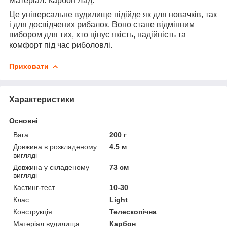
Матеріал: Карбон Лад:
Це універсальне вудилище підійде як для новачків, так
і для досвідчених рибалок. Воно стане відмінним
вибором для тих, хто цінує якість, надійність та
комфорт під час риболовлі.
Приховати
Характеристики
Основні
Вага
200 г
Довжина в розкладеному
4.5 м
вигляді
Довжина у складеному
73 см
вигляді
Кастинг-тест
10-30
Клас
Light
Конструкція
Телескопічна
Матеріал вудилища
Карбон