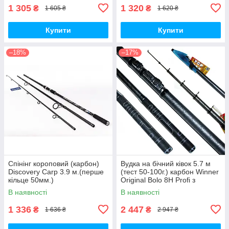
1 305
1 320
₴
₴
1 605 ₴
1 620 ₴
Купити
Купити
–18%
–17%
Спінінг короповий (карбон)
Вудка на бічний ківок 5.7 м
Discovery Carp 3.9 м.(перше
(тест 50-100г.) карбон Winner
кільце 50мм.)
Original Bolo 8H Profi з
кільцями
В наявності
В наявності
1 336
2 447
₴
₴
1 636 ₴
2 947 ₴