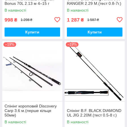
Bonus 70L 2.13 м 4–15 г
RANGER 2.29 М.(тест 0.8-7г.)
В наявності
В наявності
998
1 287
₴
₴
1 298 ₴
1 587 ₴
Купити
Купити
–19%
–19%
Спінінг короповий Discovery
Carp 3.6 м.(перше кільце
Спінінг B.F. BLACK DIAMOND
50мм)
UL JIG 2.20M.(тест 0.5-8 г.)
В наявності
В наявності