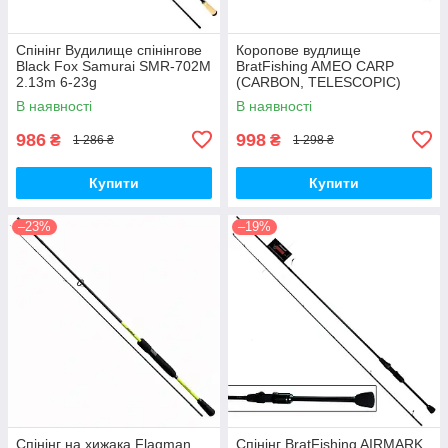
Спінінг Вудилище спінінгове
Коропове вудлище
Black Fox Samurai SMR-702M
BratFishing AMEO CARP
2.13m 6-23g
(CARBON, TELESCOPIC)
3.00 m / 120-220 g.
В наявності
В наявності
986
998
₴
₴
1 286 ₴
1 298 ₴
Купити
Купити
–23%
–19%
Спінінг на хижака Flagman
Спінінг BratFishing AIRMARK