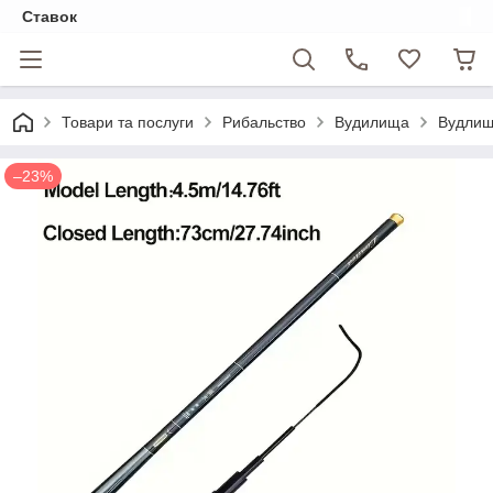
Ставок
Товари та послуги
Рибальство
Вудилища
Вудлищ
–23%