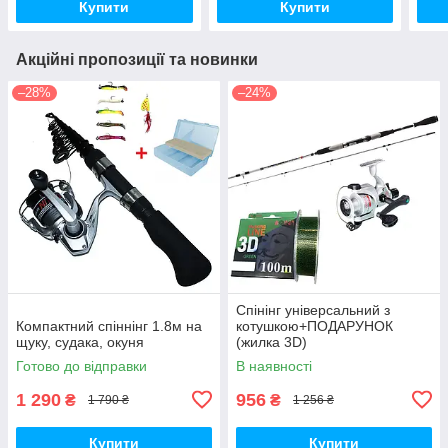
Купити
Купити
Акційні пропозиції та новинки
–28%
–24%
Спінінг універсальний з
Компактний спіннінг 1.8м на
котушкою+ПОДАРУНОК
щуку, судака, окуня
(жилка 3D)
Готово до відправки
В наявності
1 290
956
₴
₴
1 790 ₴
1 256 ₴
Купити
Купити