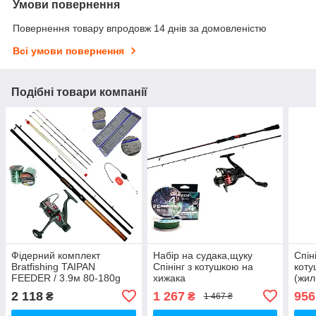
Умови повернення
Повернення товару впродовж 14 днів за домовленістю
Всі умови повернення
Подібні товари компанії
Фідерний комплект
Набір на судака,щуку
Спін
Bratfishing TAIPAN
Спінінг з котушкою на
кот
FEEDER / 3.9м 80-180g
хижака
(жил
2 118
1 267
956
₴
₴
1 467 ₴