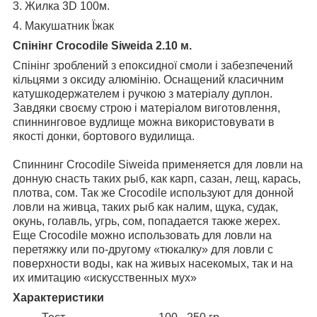
3. Жилка 3D 100м.
4. Макушатник Їжак
Спінінг Crocodile Siweida 2.10 м.
Спінінг зроблений з епоксидної смоли і забезпечений
кільцями з оксиду алюмінію. Оснащений класичним
катушкодержателем і ручкою з матеріалу дуплон.
Завдяки своєму строю і матеріалом виготовлення,
спиннинговое вудлище можна використовувати в
якості донки, бортового вудилища.
Спиннинг Crocodile Siweida применяется для ловли на
донную снасть таких рыб, как карп, сазан, лещ, карась,
плотва, сом. Так же Crocodile используют для донной
ловли на живца, таких рыб как налим, щука, судак,
окунь, голавль, угрь, сом, попадается также жерех.
Еще Crocodile можно использовать для ловли на
перетяжку или по-другому «тюкалку» для ловли с
поверхности воды, как на живых насекомых, так и на
их имитацию «искусственных мух»
Характеристики