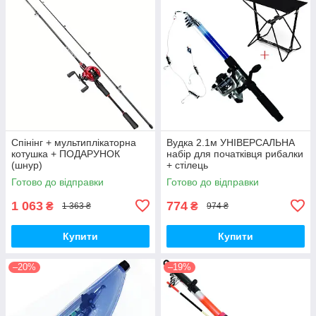
Спінінг + мультиплікаторна
Вудка 2.1м УНІВЕРСАЛЬНА
котушка + ПОДАРУНОК
набір для початківця рибалки
(шнур)
+ стілець
Готово до відправки
Готово до відправки
1 063
774
₴
₴
1 363 ₴
974 ₴
Купити
Купити
–20%
–19%