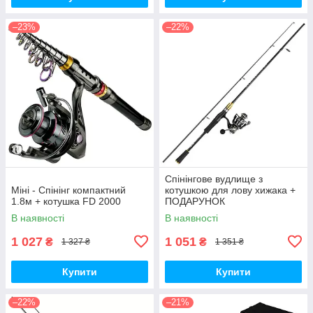
–23%
–22%
Спінінгове вудлище з
Міні - Спінінг компактний
котушкою для лову хижака +
1.8м + котушка FD 2000
ПОДАРУНОК
В наявності
В наявності
1 027
1 051
₴
₴
1 327 ₴
1 351 ₴
Купити
Купити
–22%
–21%