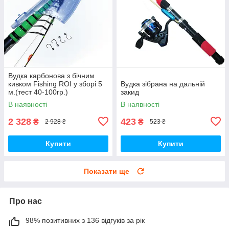
Вудка карбонова з бічним
кивком Fishing ROI у зборі 5
Вудка зібрана на дальній
м.(тест 40-100гр.)
закид
В наявності
В наявності
2 328
423
₴
₴
2 928 ₴
523 ₴
Купити
Купити
Показати ще
Про нас
98% позитивних з 136 відгуків за рік