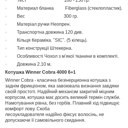
· Тест 100 - 250 гр.
· Материал бланка Fiberglass (стеклопластик).
· Вес 300 гр.
· Матеріал ручки Неопрен.
· Транспортна довжина 120 див.
· Кільця Кераміка. "SIC". (5 кілець).
· Тип конструкції Штекерна.
· Особливості Чохол з м'якої тканини в комплекті.
· Довжина 2.10 м.
Котушка Winner Cobra 4000 6+1
Winner Cobra - класична безінерционна котушка з
заднім фрикціоном, яка завоювала визнання завдяки
своїй простоті. Надійний механізм закритий міцним
корпусом, котушка має досить великий термін служби.
Намотування рівна, без горбів. Плавний хід підвищує
комфорт лову. Скоба
лесоукладователя надійно фіксує волосінь, не
допускаючи її самовільного скидання.