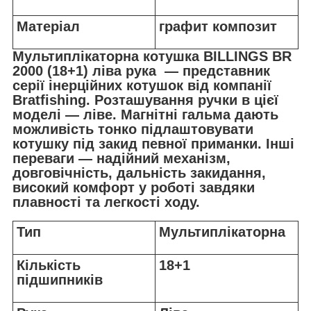
Матеріал
графит композит
Мультиплікаторна котушка
BILLINGS BR
2000 (18+1) ліва рука — представник
серії інерційних котушок від компанії
Bratfishing. Розташування ручки в цієї
моделі — ліве. Магнітні гальма дають
можливість тонко підлаштовувати
котушку під закид певної приманки. Інші
переваги — надійний механізм,
довговічність, дальність закидання,
високий комфорт у роботі завдяки
плавності та легкості ходу.
Тип
Мультиплікаторна
Кількість
18+1
підшипників