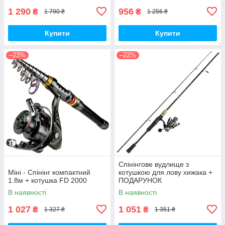
1 290
956
₴
₴
1 790 ₴
1 256 ₴
Купити
Купити
–23%
–22%
Спінінгове вудлище з
Міні - Спінінг компактний
котушкою для лову хижака +
1.8м + котушка FD 2000
ПОДАРУНОК
В наявності
В наявності
1 027
1 051
₴
₴
1 327 ₴
1 351 ₴