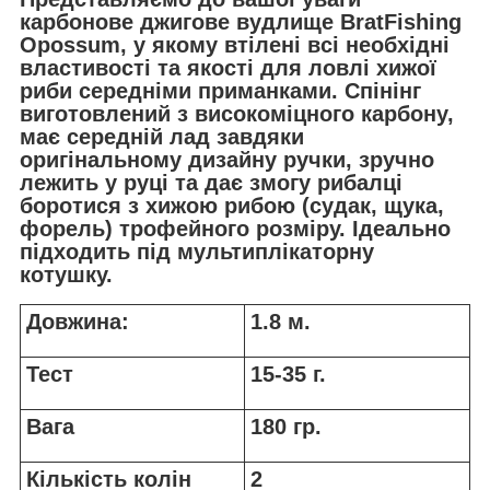
карбонове джигове вудлище BratFishing
Opossum, у якому втілені всі необхідні
властивості та якості для ловлі хижої
риби середніми приманками. Спінінг
виготовлений з високоміцного карбону,
має середній лад завдяки
оригінальному дизайну ручки, зручно
лежить у руці та дає змогу рибалці
боротися з хижою рибою (судак, щука,
форель) трофейного розміру. Ідеально
підходить під мультиплікаторну
котушку.
Довжина:
1.8 м.
Тест
15-35 г.
Вага
180 гр.
Кількість колін
2