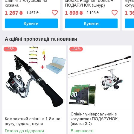
Спінінг з котушкою на
хижака Flagman Bonus +
муль
хижака
ПОДАРУНОК (шнур)
кот
силі
1 267
1 898
1 3
₴
₴
1 467 ₴
2 198 ₴
коро
Купити
Купити
Акційні пропозиції та новинки
–28%
–24%
Спінінг універсальний з
Компактний спіннінг 1.8м на
котушкою+ПОДАРУНОК
щуку, судака, окуня
(жилка 3D)
Готово до відправки
В наявності