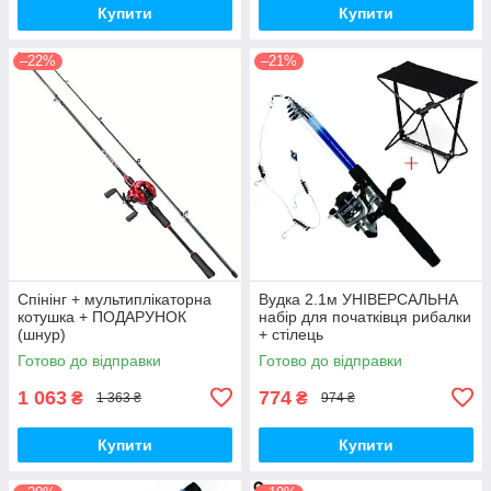
Купити
Купити
–22%
–21%
Спінінг + мультиплікаторна
Вудка 2.1м УНІВЕРСАЛЬНА
котушка + ПОДАРУНОК
набір для початківця рибалки
(шнур)
+ стілець
Готово до відправки
Готово до відправки
1 063
774
₴
₴
1 363 ₴
974 ₴
Купити
Купити