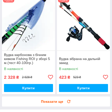
–20%
–19%
Вудка карбонова з бічним
кивком Fishing ROI у зборі 5
Вудка зібрана на дальній
м.(тест 40-100гр.)
закид
В наявності
В наявності
2 328
423
₴
₴
2 928 ₴
523 ₴
Купити
Купити
Показати ще