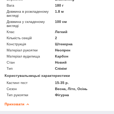
Вага
180 г
Довжина в розкладеному
1.8 м
вигляді
Довжина у складеному
100 см
вигляді
Клас
Легкий
Кількість секцій
2
Конструкція
Штекерна
Матеріал рукоятки
Неопрен
Матеріал вудилища
Карбон
Стан
Новий
Тип
Спінінг
Користувальницькі характеристики
Кастинг-тест
15-35 р.
Сезон
Весна, Літо, Осінь
Тип рукоятки
Фігурна
Приховати