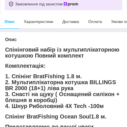
Замовлення під захистом
Опис
Характеристики
Доставка
Оплата
Умови п
Опис
Спінінговий набір із мультиплікаторною
котушкою Повний комплект
Комплектація:
1. Спінінг BratFishing 1.8 м.
2. Мультиплікаторна котушка BILLINGS
BR 2000 (18+1) ліва рука
3. Снасті на щуку ( Оснащений силікон +
блешня в коробці)
4. Шнур Риболовний 4X Tech -100м
Спінінг BratFishing Ocean Soul1.8 м.
Представляємо до вашої уваги