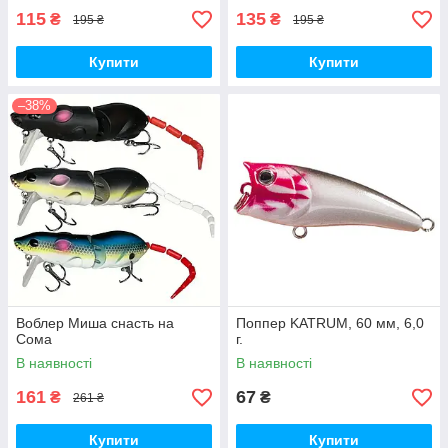
115
135
₴
₴
195 ₴
195 ₴
Купити
Купити
–38%
Воблер Миша снасть на
Поппер KATRUM, 60 мм, 6,0
Сома
г.
В наявності
В наявності
161
67
₴
₴
261 ₴
Купити
Купити