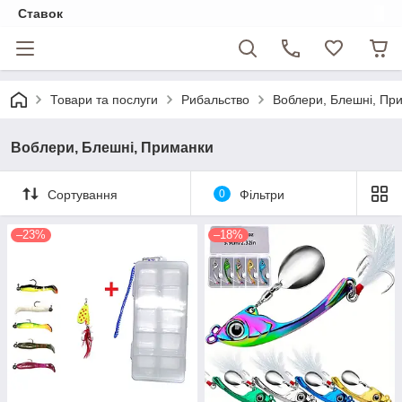
Ставок
Товари та послуги
Рибальство
Воблери, Блешні, Пр
Воблери, Блешні, Приманки
Сортування
0
Фільтри
–23%
–18%