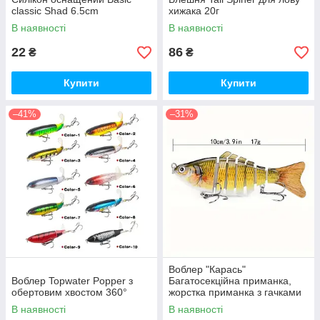
classic Shad 6.5cm
хижака 20г
В наявності
В наявності
22
86
₴
₴
Купити
Купити
–41%
–31%
Воблер "Карась"
Воблер Topwater Popper з
Багатосекційна приманка,
обертовим хвостом 360°
жорстка приманка з гачками
В наявності
В наявності