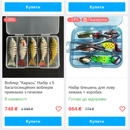
Купити
Купити
–29%
–14%
Подарунок
Воблер "Карась" Набір з 5
багатосекційних воблерів
Набір блешень для лову
приманка з гачкоми
хижака + коробка
В наявності
Готово до відправки
748
664
₴
₴
1 048 ₴
774 ₴
Купити
Купити