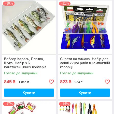
–19%
–11%
Воблер Карась, Плотва,
Снасти на хижака. Набір для
Щука. Набір з 6
ловлі хижої риби в компактній
багатосекційних воблерів
коробці
Готово до відправки
Готово до відправки
845
823
₴
₴
1 045 ₴
923 ₴
Купити
Купити
–17%
–14%