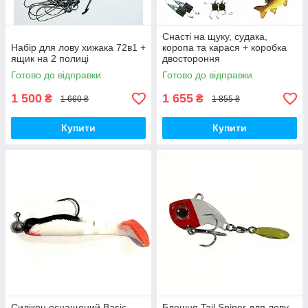
Снасті на щуку, судака,
Набір для лову хижака 72в1 +
коропа та карася + коробка
ящик на 2 полиці
двостороння
Готово до відправки
Готово до відправки
1 500
1 655
₴
₴
1 660 ₴
1 855 ₴
Купити
Купити
Силікон оснащений Basic
Блешня Tail Spiner для лову