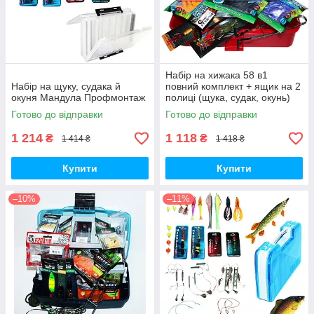
Набір на хижака 58 в1
Набір на щуку, судака й
повний комплект + ящик на 2
окуня Мандула Профмонтаж
полиці (щука, судак, окунь)
Готово до відправки
Готово до відправки
1 214
1 118
₴
₴
1 414 ₴
1 418 ₴
Купити
Купити
–10%
–11%