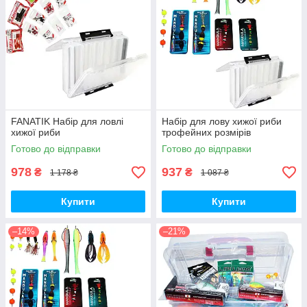
FANATIK Набір для ловлі
Набір для лову хижої риби
хижої риби
трофейних розмірів
Готово до відправки
Готово до відправки
978
937
₴
₴
1 178 ₴
1 087 ₴
Купити
Купити
–14%
–21%