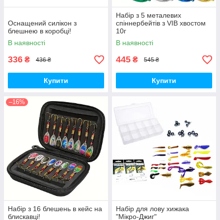
Набір з 5 металевих
Оснащений силікон з
спіннербейтів з VIB хвостом
блешнею в коробці!
10г
В наявності
В наявності
336
445
₴
₴
436 ₴
545 ₴
Купити
Купити
–16%
Набір з 16 блешень в кейс на
Набір для лову хижака
блискавці!
"Мікро-Джиг"